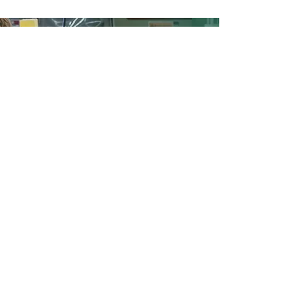
Fuel Your Future
York Tech has been helping to shape students'
futures since 1969. If you think we might be a
good fit for you, be on the lookout for more
information about our annual Open House in
November. In the meantime, we welcome the
chance to answer your questions, so don't hesitate
to reach out!
Contact Us