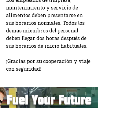
Los empleados de limpieza,
mantenimiento y servicio de
alimentos deben presentarse en
sus horarios normales. Todos los
demás miembros del personal
deben llegar dos horas después de
sus horarios de inicio habituales.
¡Gracias por su cooperación y viaje
con seguridad!
Fuel Your Future
York Tech has been helping to shape students'
futures since 1969. If you think we might be a
good fit for you, be on the lookout for more
information about our annual Open House in
November. In the meantime, we welcome the