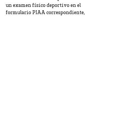
un examen físico deportivo en el
formulario PIAA correspondiente,
con fecha del 1 de mayo o
posterior. Los formularios se
encuentran en
la sección de
Documentos Importantes
de
nuestro sitio web.
Fuel Your Future
York Tech has been helping to shape students'
futures since 1969. If you think we might be a
good fit for you, be on the lookout for more
information about our annual Open House in
November. In the meantime, we welcome the
chance to answer your questions, so don't hesitate
to reach out!