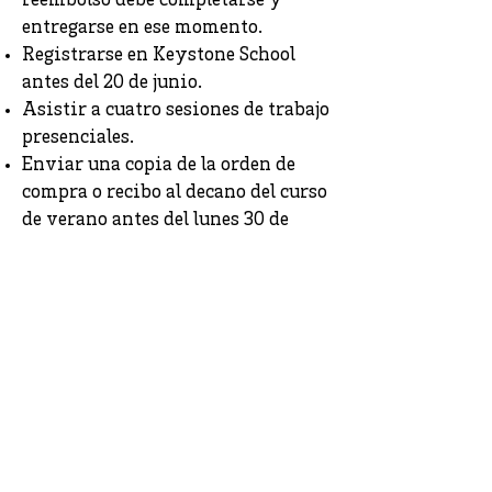
reembolso debe completarse y
entregarse en ese momento.
Registrarse en Keystone School
antes del 20 de junio.
Asistir a cuatro sesiones de trabajo
presenciales.
Enviar una copia de la orden de
compra o recibo al decano del curso
de verano antes del lunes 30 de
junio, indicando la fecha de
compra a más tardar el 20 de junio.
Entregar todos los trabajos del
curso antes del viernes 18 de julio.
Aprobar el curso con un 60% o más.
Fechas del Curso de Verano
La orientación del Curso de Verano