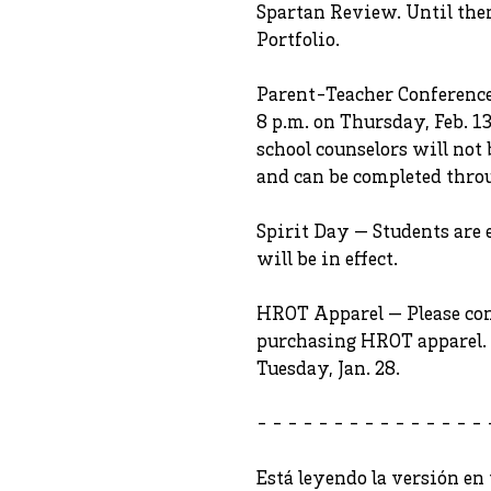
Spartan Review. Until the
Portfolio.
Parent-Teacher Conference
8 p.m. on Thursday, Feb. 13
school counselors will not 
and can be completed thr
Spirit Day — Students are 
will be in effect.
HROT Apparel — Please con
purchasing HROT apparel.
Tuesday, Jan. 28.
- - - - - - - - - - - - - - - 
Está leyendo la versión en 