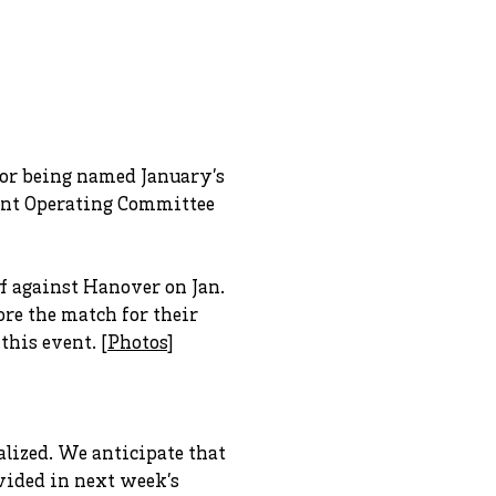
or being named January’s
oint Operating Committee
ff against Hanover on Jan.
re the match for their
this event. [
Photos
]
alized. We anticipate that
vided in next week’s