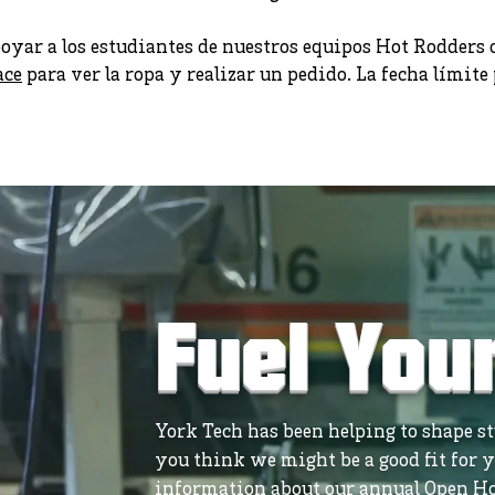
yar a los estudiantes de nuestros equipos Hot Rodder
ace
para ver la ropa y realizar un pedido. La fecha límite 
Fuel You
York Tech has been helping to shape stu
you think we might be a good fit for y
information about our annual Open Ho