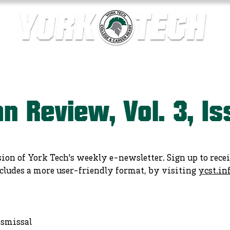
ics
Contact Us
Current Families
Departments
n Review, Vol. 3, I
sion of York Tech's weekly e-newsletter. Sign up to rece
cludes a more user-friendly format, by visiting
ycst.in
ismissal