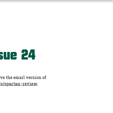
Long-Term Planning
More
ssue 24
ive the email version of
fo/spartan-review
.