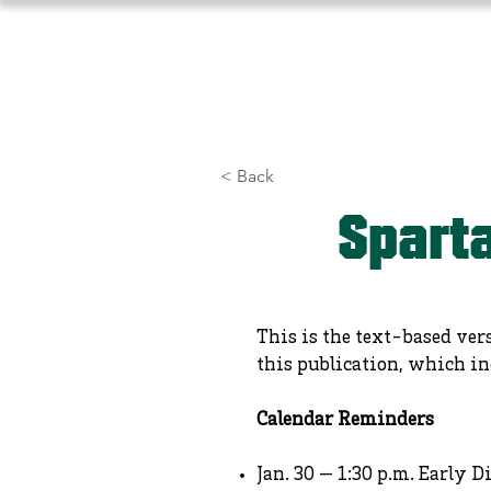
Home
About Us
Athlet
< Back
Sparta
This is the text-based ver
this publication, which in
Calendar Reminders
Jan. 30 — 1:30 p.m. Early D