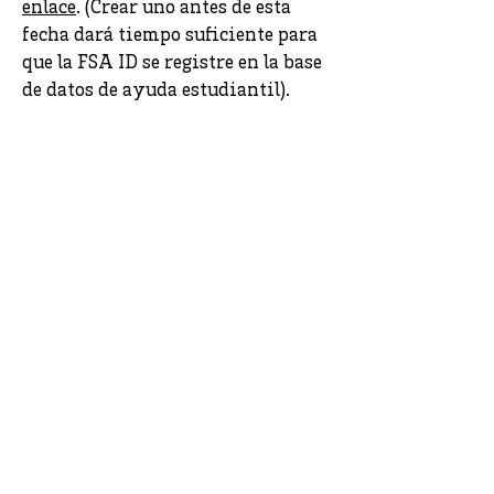
enlace
. (Crear uno antes de esta
fecha dará tiempo suficiente para
que la FSA ID se registre en la base
de datos de ayuda estudiantil).
La reunión del 10 de enero se
ofrecerá a pesar de la posibilidad
de que el sitio FAFSA pueda
someterse a un mantenimiento
periódico programado durante las
primeras semanas del nuevo año.
En caso de que el sitio no esté
completamente operativo en el
momento de la reunión, nuestro
consultor presentará una
presentación de diapositivas sobre
cómo completar la FAFSA para los
asistentes.